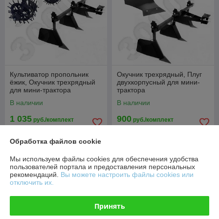
Культиватор пропольник
Окучник трехрядный, Плуг
ёжик, Окучник трехрядный
двухкорпусный для мини-
для мини-трактора
трактора
В наличии
В наличии
1 035
900
руб./комплект
руб./комплект
1 240 руб./комплект
1 060 руб./комплект
Обработка файлов cookie
Купить
Купить
Мы используем файлы cookies для обеспечения удобства
пользователей портала и предоставления персональных
-14%
-14%
рекомендаций.
Вы можете настроить файлы cookies или
отключить их.
Принять