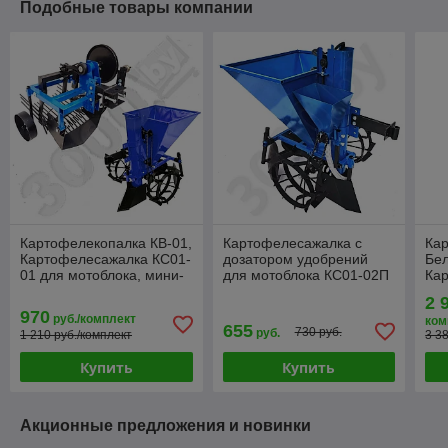
Подобные товары компании
Картофелекопалка КВ-01,
Картофелесажалка с
Ка
Картофелесажалка КС01-
дозатором удобрений
Бе
01 для мотоблока, мини-
для мотоблока КС01-02П
Ка
трактора
доз
2 
тра
970
руб./комплект
ком
655
730 руб.
руб.
1 210 руб./комплект
3 3
Купить
Купить
Акционные предложения и новинки