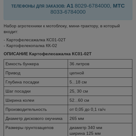
А1
8029-6784000,
МТС
ТЕЛЕФОНЫ ДЛЯ ЗАКАЗОВ:
8033-
6784000
Набор агротехники к мотоблоку, мини-трактору, в который
входит:
- Картофелесажалка КС01-02Т
- Картофелекопалка КК-02
ОПИСАНИЕ Картофелесажалка КС01-02Т
Емкость бункера
36 литров
Привод
цепной
Глубина посадки
5...18 см
Шаг посадки
25, 30 см
Ширина колеи
52...60 см
Производительность
от 0,05 до 0,1 га/ч
Диаметр дискового окучника
265 мм
Размеры грунтозацепов
диаметр 340 мм
ширина 125 мм