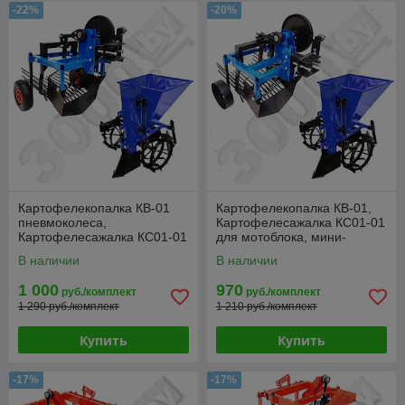
-22%
-20%
Картофелекопалка КВ-01
Картофелекопалка КВ-01,
пневмоколеса,
Картофелесажалка КС01-01
Картофелесажалка КС01-01
для мотоблока, мини-
для мотоблока,
трактора
В наличии
В наличии
минитрактора
1 000
970
руб./комплект
руб./комплект
1 290 руб./комплект
1 210 руб./комплект
Купить
Купить
-17%
-17%