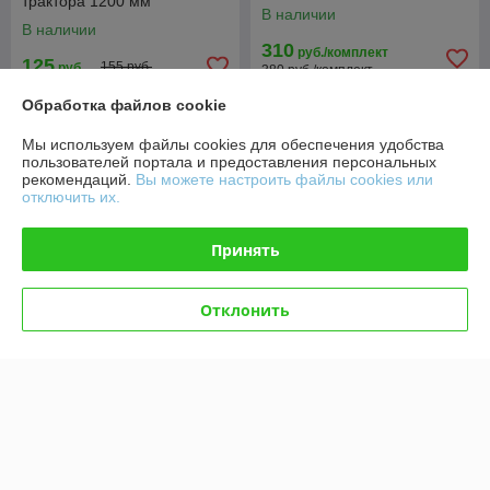
трактора 1200 мм
30х30
В наличии
В наличии
310
руб./комплект
125
155 руб.
руб.
380 руб./комплект
Обработка файлов cookie
Купить
Купить
Мы используем файлы cookies для обеспечения удобства
-18%
-18%
пользователей портала и предоставления персональных
рекомендаций.
Вы можете настроить файлы cookies или
отключить их.
Принять
Отклонить
Окучник дисковый 360 мм
Окучник дисковый 360 мм
ОД-01/75-1Р для мотоблока,
ОД-01/75-1Р-М для
культиватора
мотоблока Беларус МТЗ
В наличии
В наличии