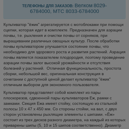
Велком
8029-
ТЕЛЕФОНЫ ДЛЯ ЗАКАЗОВ:
6784000, МТС 8033-
6784000
Культиватор "ёжик" агрегатируется с мотоблоками при помощи
сцепки, которая идет в комплекте. Предназначен для аэрации
почвы, т.е. рыхления и очистки почвы от сорняков, при
выращивании различных овощных культур. После обработки
почвы культиватором улучшается состояние почвы, что
необходимо для здорового роста и развития растений. Аэрация
почвы является показателем плодородия, поэтому проведение
аэрации почвы залог высокой урожайности и отсутствия
болезней у растений. Отличная функциональность, простота
сборки, небольшой вес, оригинальная конструкция в
сочетании с доступной ценой делает культиватор "ёжик"
отличным выбором для экономного пользователя.
Культиватор представляет собой комплект из пары
плоскорезов, сдвоенной пары культиваторов Еж, рамки с
замками. Секция Ежа имеет стойку, состоящую из стальной
полосы 10 х 47 х 450 мм. Со стороны стойки, на вал, с двух
сторон установлены рыхлящие элементы с шипами. «Ёж»
состоит из трех дисков разного диаметра, на каждый из которых
приварены шипы (5, 10 и 15 шипов соответственно). Диаметр