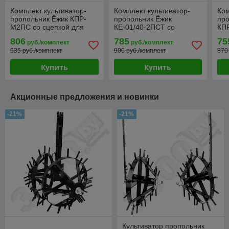
Комплект культиватор-
Комплект культиватор-
Ком
пропольник Ёжик КПР-
пропольник Ёжик
про
М2ПС со сцепкой для
КЕ-01/40-2ПСТ со
КПР
мотоблока Беларус МТЗ
сцепкой для мотоблока,
мо
806
785
75
руб./комплект
руб./комплект
минитрактора
935 руб./комплект
900 руб./комплект
870
Купить
Купить
Акционные предложения и новинки
-21%
-21%
Культиватор пропольник