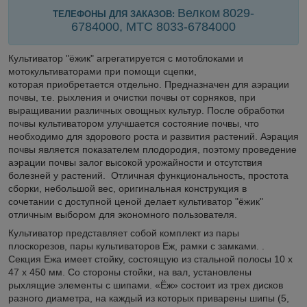
Велком
8029-
ТЕЛЕФОНЫ ДЛЯ ЗАКАЗОВ:
6784000, МТС 8033-
6784000
Культиватор "ёжик" агрегатируется с мотоблоками и
мотокультиваторами при помощи сцепки,
которая приобретается отдельно. Предназначен для аэрации
почвы, т.е. рыхления и очистки почвы от сорняков, при
выращивании различных овощных культур. После обработки
почвы культиватором улучшается состояние почвы, что
необходимо для здорового роста и развития растений. Аэрация
почвы является показателем плодородия, поэтому проведение
аэрации почвы залог высокой урожайности и отсутствия
болезней у растений. Отличная функциональность, простота
сборки, небольшой вес, оригинальная конструкция в
сочетании с доступной ценой делает культиватор "ёжик"
отличным выбором для экономного пользователя.
Культиватор представляет собой комплект из пары
плоскорезов, пары культиваторов Еж, рамки с замками. .
Секция Ежа имеет стойку, состоящую из стальной полосы 10 х
47 х 450 мм. Со стороны стойки, на вал, установлены
рыхлящие элементы с шипами. «Ёж» состоит из трех дисков
разного диаметра, на каждый из которых приварены шипы (5,