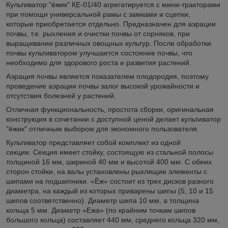
Культиватор "ёжик" КЕ-01/40 агрегатируется с мини-тракторами
при помощи универсальной рамы с замками и сцепки,
которые приобретается отдельно. Предназначен для аэрации
почвы, т.е. рыхления и очистки почвы от сорняков, при
выращивании различных овощных культур. После обработки
почвы культиватором улучшается состояние почвы, что
необходимо для здорового роста и развития растений.
Аэрация почвы является показателем плодородия, поэтому
проведение аэрации почвы залог высокой урожайности и
отсутствия болезней у растений.
Отличная функциональность, простота сборки, оригинальная
конструкция в сочетании с доступной ценой делает культиватор
"ёжик" отличным выбором для экономного пользователя.
Культиватор представляет собой комплект из одной
секции. Секция имеет стойку, состоящую из стальной полосы
толщиной 16 мм, шириной 40 мм и высотой 400 мм. С обеих
сторон стойки, на валы установлены рыхлящие элементы с
шипами на подшипники. «Ёж» состоит из трех дисков разного
диаметра, на каждый из которых приварены шипы (5, 10 и 15
шипов соответственно). Диаметр шипа 10 мм, а толщина
кольца 5 мм. Диаметр «Ежа» (по крайним точкам шипов
большого кольца) составляет 440 мм, среднего кольца 320 мм,