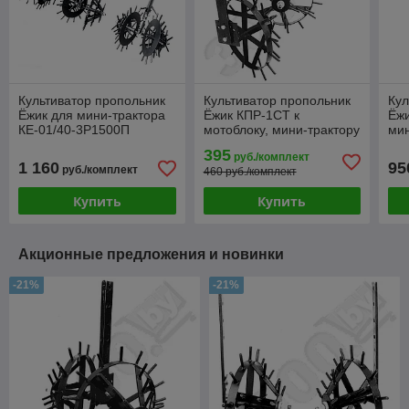
Культиватор пропольник
Культиватор пропольник
Кул
Ёжик для мини-трактора
Ёжик КПР-1СТ к
Ёжи
КЕ-01/40-3Р1500П
мотоблоку, мини-трактору
мин
395
руб./комплект
1 160
95
руб./комплект
460 руб./комплект
Купить
Купить
Акционные предложения и новинки
-21%
-21%