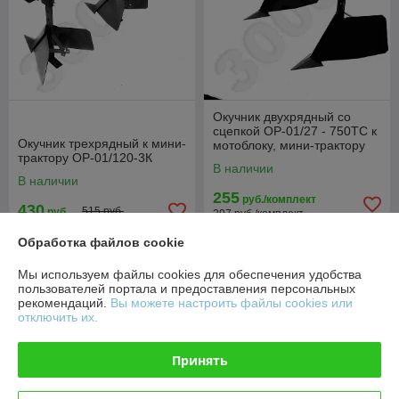
Окучник двухрядный со
сцепкой ОР-01/27 - 750ТС к
Окучник трехрядный к мини-
мотоблоку, мини-трактору
трактору ОР-01/120-3К
В наличии
В наличии
255
руб./комплект
430
515 руб.
руб.
297 руб./комплект
Обработка файлов cookie
Купить
Купить
Мы используем файлы cookies для обеспечения удобства
-14%
-14%
пользователей портала и предоставления персональных
рекомендаций.
Вы можете настроить файлы cookies или
отключить их.
Принять