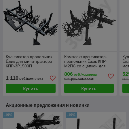
Культиватор пропольник
Комплект культиватор-
Кул
Ёжик для мини-трактора
пропольник Ёжик КПР-
Ёжи
КПР-3Р1500П
М2ПС со сцепкой для
мот
мотоблока Беларус МТЗ
тра
806
52
руб./комплект
1 110
руб./комплект
935 руб./комплект
605
Купить
Купить
Акционные предложения и новинки
-19%
-19%