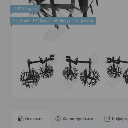
-13%
2
9
Дней
1
9
Часов
5
9
Минут
4
5
Секунд
Описание
Характеристики
Информа