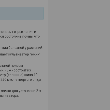
очвы, т.е. рыхления и
ся состояние почвы, что
твия болезней у растений.
лает культиватор "ёжик"
тальной полосы
и. «Ёж» состоит из
метр (толщина) шипа 10
 290 мм, четвертого ряда
 замка для установки 2-х
льтиватора.