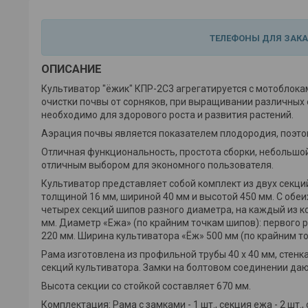
ТЕЛЕФОНЫ ДЛЯ ЗАК
ОПИСАНИЕ
Культиватор "ёжик" КПР-2С3 агрегатируется с мотоблока
очистки почвы от сорняков, при выращивании различных 
необходимо для здорового роста и развития растений.
Аэрация почвы является показателем плодородия, поэтом
Отличная функциональность, простота сборки, небольшой
отличным выбором для экономного пользователя.
Культиватор представляет собой комплект из двух секций
толщиной 16 мм, шириной 40 мм и высотой 450 мм. С обеи
четырех секций шипов разного диаметра, на каждый из ко
мм. Диаметр «Ежа» (по крайним точкам шипов): первого р
220 мм. Ширина культиватора «Ёж» 500 мм (по крайним т
Рама изготовлена из профильной трубы 40 х 40 мм, стенк
секций культиватора. Замки на болтовом соединении да
Высота секции со стойкой составляет 670 мм.
Комплектация: Рама с замками - 1 шт., секция ежа - 2 шт.,