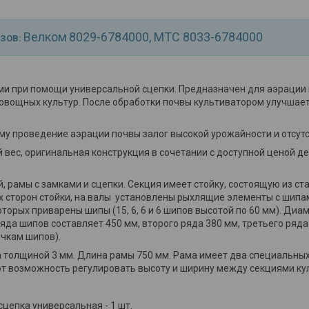
Велком
8029-6784000, МТС 8033-
6784000
АЗОВ:
ми при помощи универсальной сцепки. Предназначен для аэрации п
овощных культур. После обработки почвы культиватором улучшает
у проведение аэрации почвы залог высокой урожайности и отсутс
 вес, оригинальная конструкция в сочетании с доступной ценой де
, рамы с замками и сцепки. Секция имеет стойку, состоящую из с
х сторон стойки, на валы установлены рыхлящие элементы с шипам
торых приварены шипы (15, 6, 6 и 6 шипов высотой по 60 мм). Диа
яда шипов составляет 450 мм, второго ряда 380 мм, третьего ряда
очкам шипов).
а толщиной 3 мм. Длина рамы 750 мм. Рама имеет два специальных
ют возможность регулировать высоту и ширину между секциями ку
 сцепка универсальная - 1 шт.