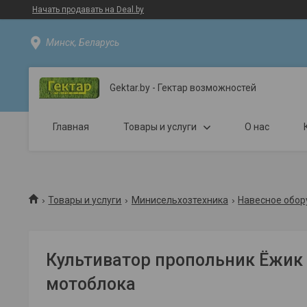
Начать продавать на Deal.by
Минск, Беларусь
Gektar.by - Гектар возможностей
Главная
Товары и услуги
О нас
Товары и услуги
Минисельхозтехника
Навесное обор
Культиватор пропольник Ёжик
мотоблока