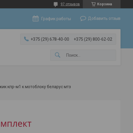
97 отзывов
Корзина
Добавить отзыв
График работы
+375 (29) 678-40-00
+375 (29) 800-62-02
ик кпр-м1 к мотоблоку беларус мтз
омплект