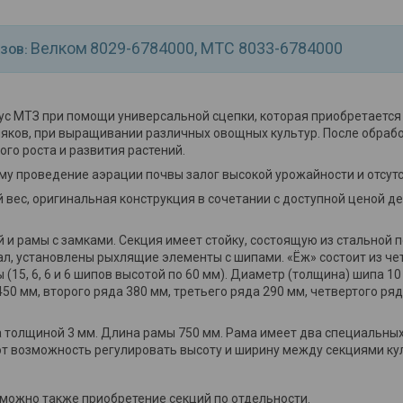
Велком
8029-6784000, МТС 8033-
6784000
АЗОВ:
рус МТЗ при помощи универсальной сцепки, которая приобретается
орняков, при выращивании различных овощных культур. После обра
го роста и развития растений.
у проведение аэрации почвы залог высокой урожайности и отсутс
 вес, оригинальная конструкция в сочетании с доступной ценой де
 и рамы с замками. Секция имеет стойку, состоящую из стальной 
вал, установлены рыхлящие элементы с шипами. «Ёж» состоит из ч
(15, 6, 6 и 6 шипов высотой по 60 мм). Диаметр (толщина) шипа 1
50 мм, второго ряда 380 мм, третьего ряда 290 мм, четвертого ря
а толщиной 3 мм. Длина рамы 750 мм. Рама имеет два специальных
ют возможность регулировать высоту и ширину между секциями ку
озможно также приобретение секций по отдельности.