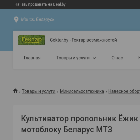
Начать продавать на Deal.by
Минск, Беларусь
Gektar.by - Гектар возможностей
Главная
Товары и услуги
О нас
Товары и услуги
Минисельхозтехника
Навесное обор
Культиватор пропольник Ёжик
мотоблоку Беларус МТЗ