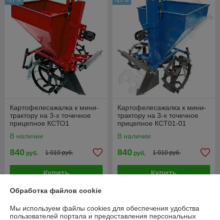
-17%
-17%
Картофелесажалка к мини-
Картофелесажалка к мини-
трактору на 3-х точечное
трактору на 3-х точечное
прицепное КСТО1
прицепное КСТ01-01
В наличии
В наличии
840
840
1 010 руб.
1 010 руб.
руб.
руб.
Купить
Купить
Обработка файлов cookie
-16%
-15%
Мы используем файлы cookies для обеспечения удобства
пользователей портала и предоставления персональных