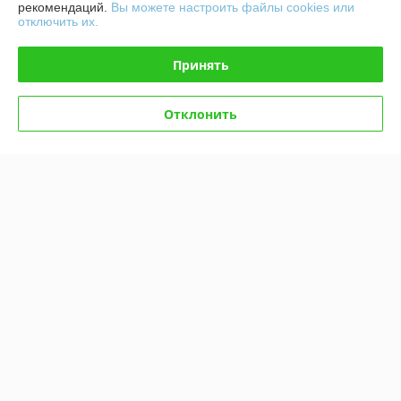
рекомендаций.
Вы можете настроить файлы cookies или
отключить их.
Принять
Отклонить
Картофелесажалка
Картофелесажалка
двухрядная к минитрактору
двухрядная для мини-
с одноточечным прицепным
трактора с 3-х точечным
(КСО1)
прицепным (КСО1Т)
В наличии
В наличии
1 100
1 200
1 305 руб.
1 410 руб.
руб.
руб.
Купить
Купить
-15%
-14%