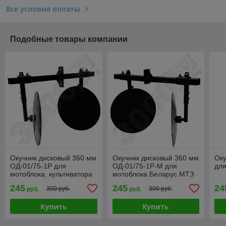
Все условия оплаты
Подобные товары компании
Окучник дисковый 360 мм
Окучник дисковый 360 мм
Оку
ОД-01/75-1Р для
ОД-01/75-1Р-М для
для
мотоблока, культиватора
мотоблока Беларус МТЗ
245
245
24
300 руб.
300 руб.
руб.
руб.
Купить
Купить